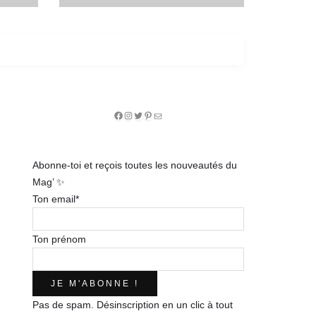
Facebook
Instagram
Twitter
Pinterest
E-
mail
Abonne-toi et reçois toutes les nouveautés du
Mag’ ✨
Ton email*
Ton prénom
Pas de spam. Désinscription en un clic à tout