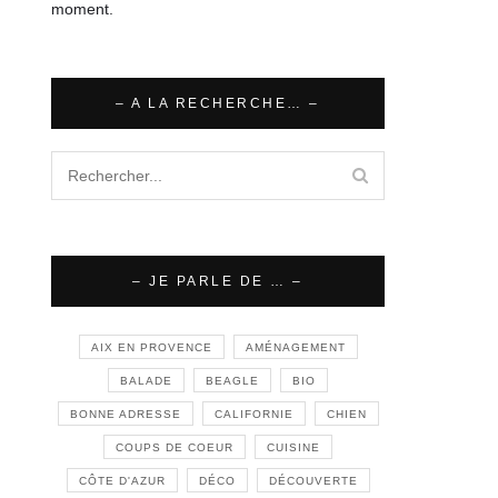
moment.
– A LA RECHERCHE… –
– JE PARLE DE … –
AIX EN PROVENCE
AMÉNAGEMENT
BALADE
BEAGLE
BIO
BONNE ADRESSE
CALIFORNIE
CHIEN
COUPS DE COEUR
CUISINE
CÔTE D'AZUR
DÉCO
DÉCOUVERTE