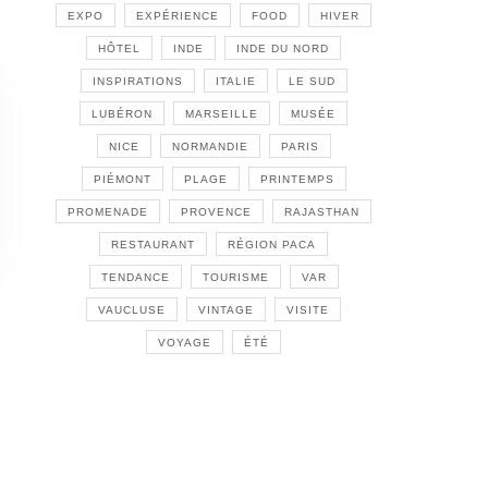
EXPO
EXPÉRIENCE
FOOD
HIVER
HÔTEL
INDE
INDE DU NORD
INSPIRATIONS
ITALIE
LE SUD
LUBÉRON
MARSEILLE
MUSÉE
NICE
NORMANDIE
PARIS
PIÉMONT
PLAGE
PRINTEMPS
PROMENADE
PROVENCE
RAJASTHAN
RESTAURANT
RÉGION PACA
TENDANCE
TOURISME
VAR
VAUCLUSE
VINTAGE
VISITE
VOYAGE
ÉTÉ