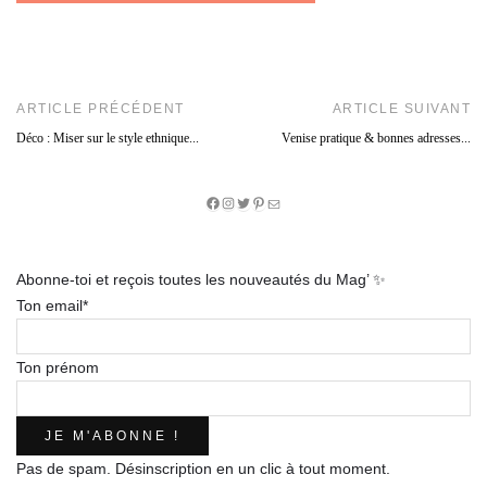
ARTICLE PRÉCÉDENT
ARTICLE SUIVANT
Déco : Miser sur le style ethnique...
Venise pratique & bonnes adresses...
Facebook
Instagram
Twitter
Pinterest
E-
mail
Abonne-toi et reçois toutes les nouveautés du Mag’ ✨
Ton email*
Ton prénom
Pas de spam. Désinscription en un clic à tout moment.