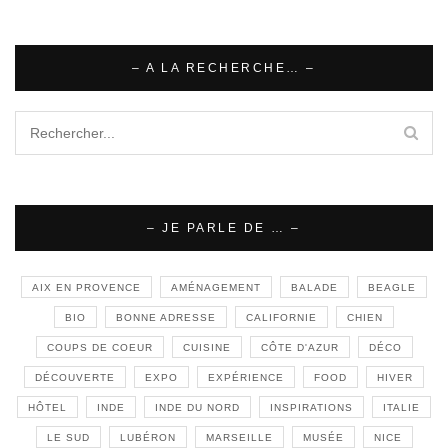
– A LA RECHERCHE… –
– JE PARLE DE … –
AIX EN PROVENCE
AMÉNAGEMENT
BALADE
BEAGLE
BIO
BONNE ADRESSE
CALIFORNIE
CHIEN
COUPS DE COEUR
CUISINE
CÔTE D'AZUR
DÉCO
DÉCOUVERTE
EXPO
EXPÉRIENCE
FOOD
HIVER
HÔTEL
INDE
INDE DU NORD
INSPIRATIONS
ITALIE
LE SUD
LUBÉRON
MARSEILLE
MUSÉE
NICE