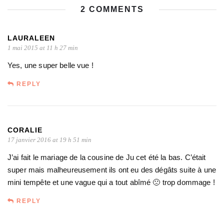
2 COMMENTS
LAURALEEN
1 mai 2015 at 11 h 27 min
Yes, une super belle vue !
REPLY
CORALIE
17 janvier 2016 at 19 h 51 min
J’ai fait le mariage de la cousine de Ju cet été la bas. C’était
super mais malheureusement ils ont eu des dégâts suite à une
mini tempête et une vague qui a tout abîmé 🙁 trop dommage !
REPLY