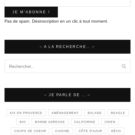
Pas de spam. Désinscription en un clic à tout moment.
– A LA RECHERCHE… –
– JE PARLE DE … –
AIX EN PROVENCE
AMÉNAGEMENT
BALADE
BEAGLE
BIO
BONNE ADRESSE
CALIFORNIE
CHIEN
COUPS DE COEUR
CUISINE
CÔTE D'AZUR
DÉCO