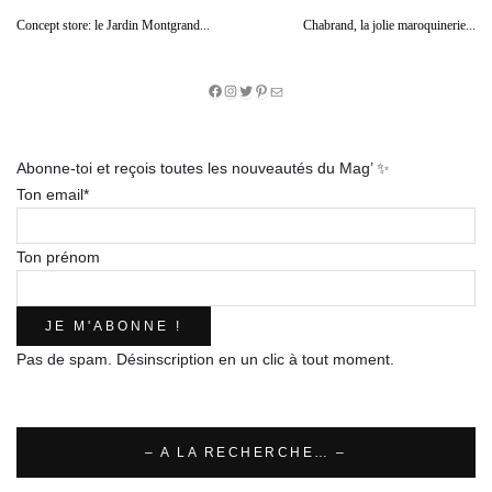
Concept store: le Jardin Montgrand...
Chabrand, la jolie maroquinerie...
Facebook
Instagram
Twitter
Pinterest
E-
mail
Abonne-toi et reçois toutes les nouveautés du Mag’ ✨
Ton email*
Ton prénom
Pas de spam. Désinscription en un clic à tout moment.
– A LA RECHERCHE… –