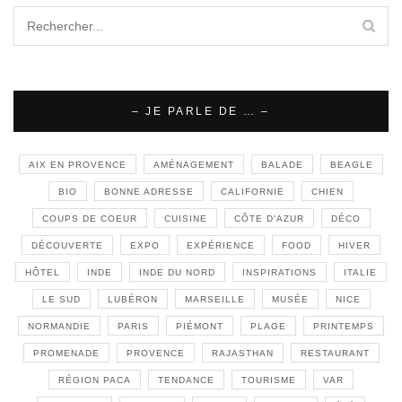
– JE PARLE DE … –
AIX EN PROVENCE
AMÉNAGEMENT
BALADE
BEAGLE
BIO
BONNE ADRESSE
CALIFORNIE
CHIEN
COUPS DE COEUR
CUISINE
CÔTE D'AZUR
DÉCO
DÉCOUVERTE
EXPO
EXPÉRIENCE
FOOD
HIVER
HÔTEL
INDE
INDE DU NORD
INSPIRATIONS
ITALIE
LE SUD
LUBÉRON
MARSEILLE
MUSÉE
NICE
NORMANDIE
PARIS
PIÉMONT
PLAGE
PRINTEMPS
PROMENADE
PROVENCE
RAJASTHAN
RESTAURANT
RÉGION PACA
TENDANCE
TOURISME
VAR