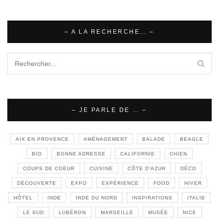
– A LA RECHERCHE… –
– JE PARLE DE … –
AIX EN PROVENCE
AMÉNAGEMENT
BALADE
BEAGLE
BIO
BONNE ADRESSE
CALIFORNIE
CHIEN
COUPS DE COEUR
CUISINE
CÔTE D'AZUR
DÉCO
DÉCOUVERTE
EXPO
EXPÉRIENCE
FOOD
HIVER
HÔTEL
INDE
INDE DU NORD
INSPIRATIONS
ITALIE
LE SUD
LUBÉRON
MARSEILLE
MUSÉE
NICE