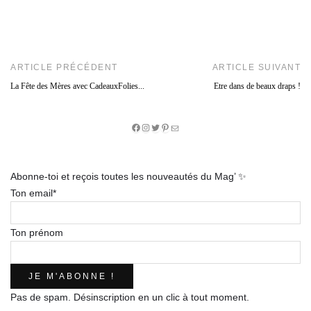
ARTICLE PRÉCÉDENT
ARTICLE SUIVANT
La Fête des Mères avec CadeauxFolies...
Etre dans de beaux draps !
Facebook
Instagram
Twitter
Pinterest
E-
mail
Abonne-toi et reçois toutes les nouveautés du Mag’ ✨
Ton email*
Ton prénom
Pas de spam. Désinscription en un clic à tout moment.