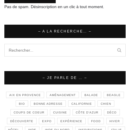
Pas de spam. Désinscription en un clic à tout moment.
– A LA RECHERCHE… –
– JE PARLE DE … –
AIX EN PROVENCE
AMÉNAGEMENT
BALADE
BEAGLE
BIO
BONNE ADRESSE
CALIFORNIE
CHIEN
COUPS DE COEUR
CUISINE
CÔTE D'AZUR
DÉCO
DÉCOUVERTE
EXPO
EXPÉRIENCE
FOOD
HIVER
HÔTEL
INDE
INDE DU NORD
INSPIRATIONS
ITALIE