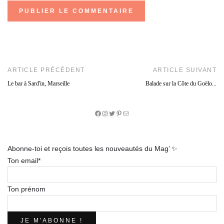
ARTICLE PRÉCÉDENT
ARTICLE SUIVANT
Le bar à Sard'in, Marseille
Balade sur la Côte du Goëlo...
Facebook
Instagram
Twitter
Pinterest
E-
mail
Abonne-toi et reçois toutes les nouveautés du Mag’ ✨
Ton email*
Ton prénom