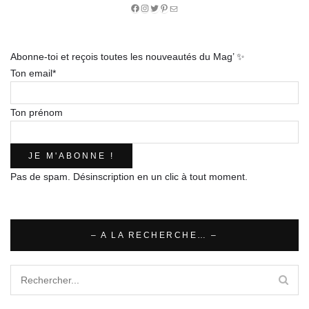
Facebook
Instagram
Twitter
Pinterest
E-
mail
Abonne-toi et reçois toutes les nouveautés du Mag’ ✨
Ton email*
Ton prénom
Pas de spam. Désinscription en un clic à tout moment.
– A LA RECHERCHE… –