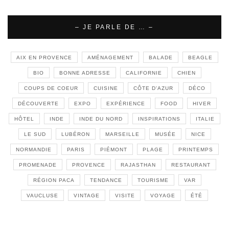
– JE PARLE DE … –
AIX EN PROVENCE
AMÉNAGEMENT
BALADE
BEAGLE
BIO
BONNE ADRESSE
CALIFORNIE
CHIEN
COUPS DE COEUR
CUISINE
CÔTE D'AZUR
DÉCO
DÉCOUVERTE
EXPO
EXPÉRIENCE
FOOD
HIVER
HÔTEL
INDE
INDE DU NORD
INSPIRATIONS
ITALIE
LE SUD
LUBÉRON
MARSEILLE
MUSÉE
NICE
NORMANDIE
PARIS
PIÉMONT
PLAGE
PRINTEMPS
PROMENADE
PROVENCE
RAJASTHAN
RESTAURANT
RÉGION PACA
TENDANCE
TOURISME
VAR
VAUCLUSE
VINTAGE
VISITE
VOYAGE
ÉTÉ