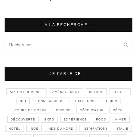
– A LA RECHERCHE… –
– JE PARLE DE … –
AIX EN PROVENCE
AMÉNAGEMENT
BALADE
BEAGLE
BIO
BONNE ADRESSE
CALIFORNIE
CHIEN
COUPS DE COEUR
CUISINE
CÔTE D'AZUR
DÉCO
DÉCOUVERTE
EXPO
EXPÉRIENCE
FOOD
HIVER
HÔTEL
INDE
INDE DU NORD
INSPIRATIONS
ITALIE