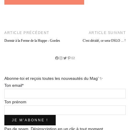
ARTICLE PRÉCÉDENT
ARTICLE SUIVANT
Dormir à la Ferme de la Huppe - Gordes
C'est décidé, ce sera OSLO ... !
Facebook
Instagram
Twitter
Pinterest
E-
mail
Abonne-toi et reçois toutes les nouveautés du Mag’ ✨
Ton email*
Ton prénom
Pas de spam. Désinscription en un clic à tout moment.