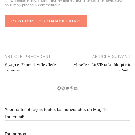
Enregistrer mon nom, mon e-mail et mon site dans le navigateur
pour mon prochain commentaire.
ARTICLE PRÉCÉDENT
ARTICLE SUIVANT
Voyager en France : la vielle ville de
Marseille ∼ Aix&Terra, la table-épicerie
Carpentras...
du Sud...
Facebook
Instagram
Twitter
Pinterest
E-
mail
Abonne-toi et reçois toutes les nouveautés du Mag’ ✨
Ton email*
Ton prénom