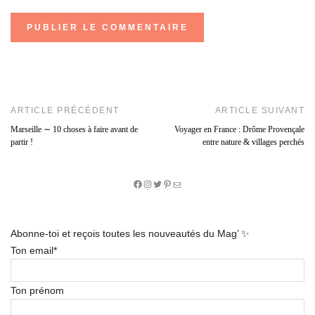
ARTICLE PRÉCÉDENT
ARTICLE SUIVANT
Marseille ∼ 10 choses à faire avant de
Voyager en France : Drôme Provençale
partir !
entre nature & villages perchés
Facebook
Instagram
Twitter
Pinterest
E-
mail
Abonne-toi et reçois toutes les nouveautés du Mag’ ✨
Ton email*
Ton prénom