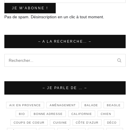
Pas de spam. Désinscription en un clic à tout moment.
– A LA RECHERCHE… –
– JE PARLE DE … –
AIX EN PROVENCE
AMÉNAGEMENT
BALADE
BEAGLE
BIO
BONNE ADRESSE
CALIFORNIE
CHIEN
COUPS DE COEUR
CUISINE
CÔTE D'AZUR
DÉCO