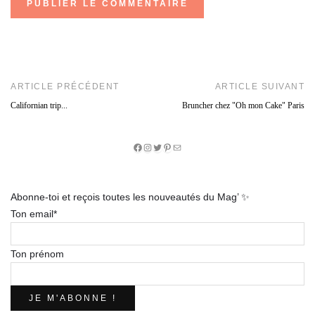
ARTICLE PRÉCÉDENT
ARTICLE SUIVANT
Californian trip...
Bruncher chez "Oh mon Cake" Paris
Facebook
Instagram
Twitter
Pinterest
E-
mail
Abonne-toi et reçois toutes les nouveautés du Mag’ ✨
Ton email*
Ton prénom