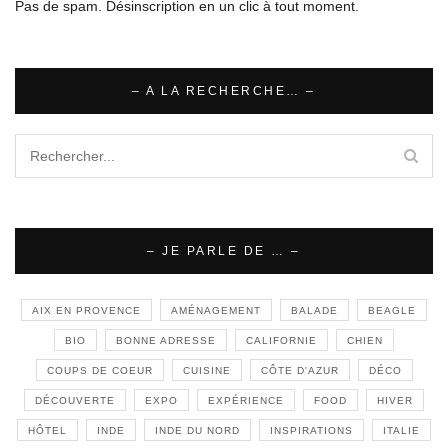
Pas de spam. Désinscription en un clic à tout moment.
– A LA RECHERCHE… –
– JE PARLE DE … –
AIX EN PROVENCE
AMÉNAGEMENT
BALADE
BEAGLE
BIO
BONNE ADRESSE
CALIFORNIE
CHIEN
COUPS DE COEUR
CUISINE
CÔTE D'AZUR
DÉCO
DÉCOUVERTE
EXPO
EXPÉRIENCE
FOOD
HIVER
HÔTEL
INDE
INDE DU NORD
INSPIRATIONS
ITALIE