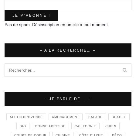
Pas de spam. Désinscription en un clic à tout moment.
– A LA RECHERCHE… –
– JE PARLE DE … –
AIX EN PROVENCE
AMÉNAGEMENT
BALADE
BEAGLE
BIO
BONNE ADRESSE
CALIFORNIE
CHIEN
COUPS DE COEUR
CUISINE
CÔTE D'AZUR
DÉCO