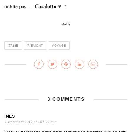
Casalotto ♥
oublie pas …
!!
***
ITALIE
PIÉMONT
VOYAGE
3 COMMENTS
INES
7 septembre 2012 at 14 h 22 min