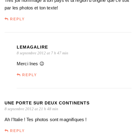
Très joli hommage à ton pays et ta région d’origine que ce soit
par les photos et ton texte!
REPLY
LEMAGALIRE
8 septembre 2012 at 7 h 47 min
Merci Ines 😉
REPLY
UNE PORTE SUR DEUX CONTINENTS
8 septembre 2012 at 21 h 48 min
Ah l’Italie ! Tes photos sont magnifiques !
REPLY