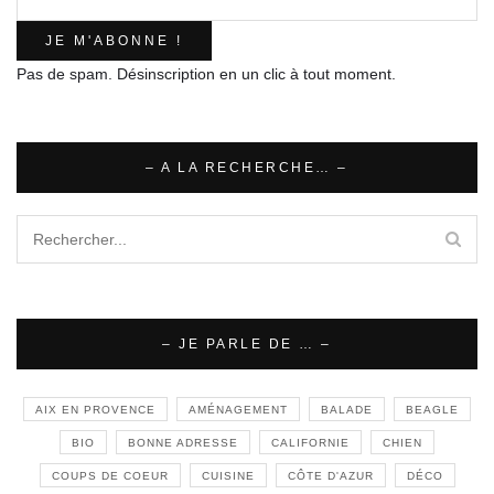
Pas de spam. Désinscription en un clic à tout moment.
– A LA RECHERCHE… –
– JE PARLE DE … –
AIX EN PROVENCE
AMÉNAGEMENT
BALADE
BEAGLE
BIO
BONNE ADRESSE
CALIFORNIE
CHIEN
COUPS DE COEUR
CUISINE
CÔTE D'AZUR
DÉCO