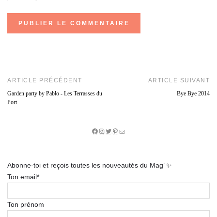
ARTICLE PRÉCÉDENT
ARTICLE SUIVANT
Garden party by Pablo - Les Terrasses du
Bye Bye 2014
Port
Facebook
Instagram
Twitter
Pinterest
E-
mail
Abonne-toi et reçois toutes les nouveautés du Mag’ ✨
Ton email*
Ton prénom