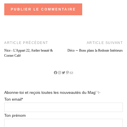
ARTICLE PRÉCÉDENT
ARTICLE SUIVANT
Nice - L'Appart 22, Atelier beauté &
Déco ∼ Bons plans la Redoute Intérieurs
Corner Café
Facebook
Instagram
Twitter
Pinterest
E-
mail
Abonne-toi et reçois toutes les nouveautés du Mag’ ✨
Ton email*
Ton prénom