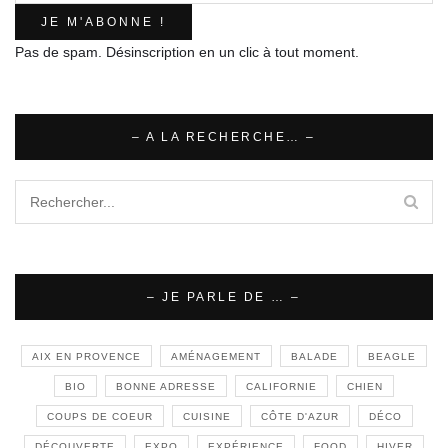
Pas de spam. Désinscription en un clic à tout moment.
– A LA RECHERCHE… –
– JE PARLE DE … –
AIX EN PROVENCE
AMÉNAGEMENT
BALADE
BEAGLE
BIO
BONNE ADRESSE
CALIFORNIE
CHIEN
COUPS DE COEUR
CUISINE
CÔTE D'AZUR
DÉCO
DÉCOUVERTE
EXPO
EXPÉRIENCE
FOOD
HIVER