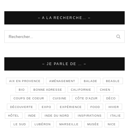
– A LA RECHERCHE… –
– JE PARLE DE … –
AIX EN PROVENCE
AMÉNAGEMENT
BALADE
BEAGLE
BIO
BONNE ADRESSE
CALIFORNIE
CHIEN
COUPS DE COEUR
CUISINE
CÔTE D'AZUR
DÉCO
DÉCOUVERTE
EXPO
EXPÉRIENCE
FOOD
HIVER
HÔTEL
INDE
INDE DU NORD
INSPIRATIONS
ITALIE
LE SUD
LUBÉRON
MARSEILLE
MUSÉE
NICE