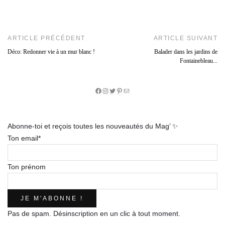
ARTICLE PRÉCÉDENT
ARTICLE SUIVANT
Déco: Redonner vie à un mur blanc !
Balader dans les jardins de
Fontainebleau...
Facebook
Instagram
Twitter
Pinterest
E-
mail
Abonne-toi et reçois toutes les nouveautés du Mag’ ✨
Ton email*
Ton prénom
Pas de spam. Désinscription en un clic à tout moment.