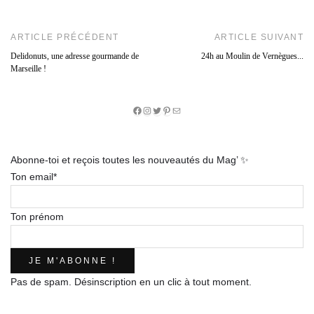
ARTICLE PRÉCÉDENT
ARTICLE SUIVANT
Delidonuts, une adresse gourmande de
24h au Moulin de Vernègues...
Marseille !
Facebook
Instagram
Twitter
Pinterest
E-
mail
Abonne-toi et reçois toutes les nouveautés du Mag’ ✨
Ton email*
Ton prénom
Pas de spam. Désinscription en un clic à tout moment.