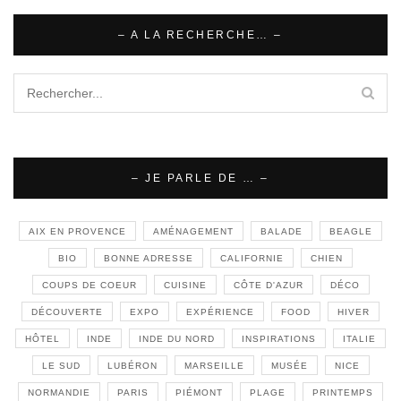
– A LA RECHERCHE… –
– JE PARLE DE … –
AIX EN PROVENCE
AMÉNAGEMENT
BALADE
BEAGLE
BIO
BONNE ADRESSE
CALIFORNIE
CHIEN
COUPS DE COEUR
CUISINE
CÔTE D'AZUR
DÉCO
DÉCOUVERTE
EXPO
EXPÉRIENCE
FOOD
HIVER
HÔTEL
INDE
INDE DU NORD
INSPIRATIONS
ITALIE
LE SUD
LUBÉRON
MARSEILLE
MUSÉE
NICE
NORMANDIE
PARIS
PIÉMONT
PLAGE
PRINTEMPS