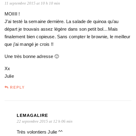
11 septembre 2015 at 10 h 10 min
MOIIII !
J’ai testé la semaine dernière. La salade de quinoa qu’au
départ je trouvais assez légère dans son petit bol…Mais
finalement bien copieuse. Sans compter le brownie, le meilleur
que j’ai mangé je crois !!
Une très bonne adresse 🙂
Xx
Julie
REPLY
LEMAGALIRE
22 septembre 2015 at 12 h 06 min
Très volontiers Julie ^^