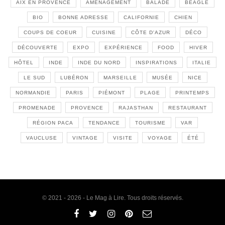
AIX EN PROVENCE
AMÉNAGEMENT
BALADE
BEAGLE
BIO
BONNE ADRESSE
CALIFORNIE
CHIEN
COUPS DE COEUR
CUISINE
CÔTE D'AZUR
DÉCO
DÉCOUVERTE
EXPO
EXPÉRIENCE
FOOD
HIVER
HÔTEL
INDE
INDE DU NORD
INSPIRATIONS
ITALIE
LE SUD
LUBÉRON
MARSEILLE
MUSÉE
NICE
NORMANDIE
PARIS
PIÉMONT
PLAGE
PRINTEMPS
PROMENADE
PROVENCE
RAJASTHAN
RESTAURANT
RÉGION PACA
TENDANCE
TOURISME
VAR
VAUCLUSE
VINTAGE
VISITE
VOYAGE
ÉTÉ
© 2021 - 2026 - Le Mag à Lire. Tous droits réservés.