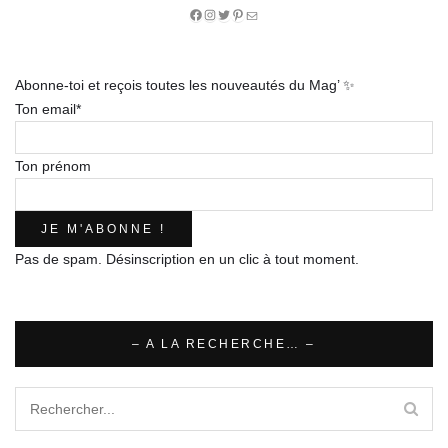
Facebook
Instagram
Twitter
Pinterest
E-
mail
Abonne-toi et reçois toutes les nouveautés du Mag’ ✨
Ton email*
Ton prénom
Pas de spam. Désinscription en un clic à tout moment.
– A LA RECHERCHE… –