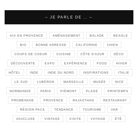
– JE PARLE DE … –
AIX EN PROVENCE
AMÉNAGEMENT
BALADE
BEAGLE
BIO
BONNE ADRESSE
CALIFORNIE
CHIEN
COUPS DE COEUR
CUISINE
CÔTE D'AZUR
DÉCO
DÉCOUVERTE
EXPO
EXPÉRIENCE
FOOD
HIVER
HÔTEL
INDE
INDE DU NORD
INSPIRATIONS
ITALIE
LE SUD
LUBÉRON
MARSEILLE
MUSÉE
NICE
NORMANDIE
PARIS
PIÉMONT
PLAGE
PRINTEMPS
PROMENADE
PROVENCE
RAJASTHAN
RESTAURANT
RÉGION PACA
TENDANCE
TOURISME
VAR
VAUCLUSE
VINTAGE
VISITE
VOYAGE
ÉTÉ