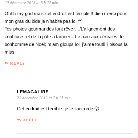
20 décembre 2013 at 8 h 22 min
Ohhh my god mais cet endroit est terrible!!! dieu merci pour
mon gras du bide je n’habite pas ici ^^
Tes photos gourmandes font rêver…/L’alignement des
confitures et de la pâte à tartiner…Le pain aux céréales, le
bonhomme de Noel; miam gloups lol, j’aime tout!!!! bisous la
miss
REPLY
LEMAGALIRE
22 décembre 2013 at 7 h 15 min
Cet endroit est terrible, je te l’accorde 🙂
REPLY