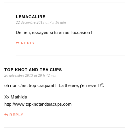
LEMAGALIRE
22 décembre 2013 at 7 h 16 min
De rien, essayes si tu en as l’occasion !
REPLY
TOP KNOT AND TEA CUPS
20 décembre 2013 at 20 h 42 min
oh non c’est trop craquant !! La théière, j’en rêve ! 🙂
Xx Mathilda
http://www.topknotandteacups.com
REPLY