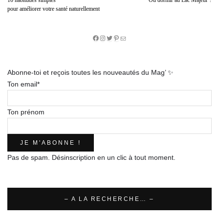
10 habitudes simples
Où dormir au Lac Majeur ?
pour améliorer votre santé naturellement
Facebook
Instagram
Twitter
Pinterest
E-
mail
Abonne-toi et reçois toutes les nouveautés du Mag’ ✨
Ton email*
Ton prénom
Pas de spam. Désinscription en un clic à tout moment.
– A LA RECHERCHE… –