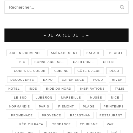
– JE PARLE DE … –
AIX EN PROVENCE
AMÉNAGEMENT
BALADE
BEAGLE
BIO
BONNE ADRESSE
CALIFORNIE
CHIEN
COUPS DE COEUR
CUISINE
CÔTE D'AZUR
DÉCO
DÉCOUVERTE
EXPO
EXPÉRIENCE
FOOD
HIVER
HÔTEL
INDE
INDE DU NORD
INSPIRATIONS
ITALIE
LE SUD
LUBÉRON
MARSEILLE
MUSÉE
NICE
NORMANDIE
PARIS
PIÉMONT
PLAGE
PRINTEMPS
PROMENADE
PROVENCE
RAJASTHAN
RESTAURANT
RÉGION PACA
TENDANCE
TOURISME
VAR