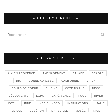
– A LA RECHERCHE… –
– JE PARLE DE … –
AIX EN PROVENCE
AMÉNAGEMENT
BALADE
BEAGLE
BIO
BONNE ADRESSE
CALIFORNIE
CHIEN
COUPS DE COEUR
CUISINE
CÔTE D'AZUR
DÉCO
DÉCOUVERTE
EXPO
EXPÉRIENCE
FOOD
HIVER
HÔTEL
INDE
INDE DU NORD
INSPIRATIONS
ITALIE
LE SUD
LUBÉRON
MARSEILLE
MUSÉE
NICE