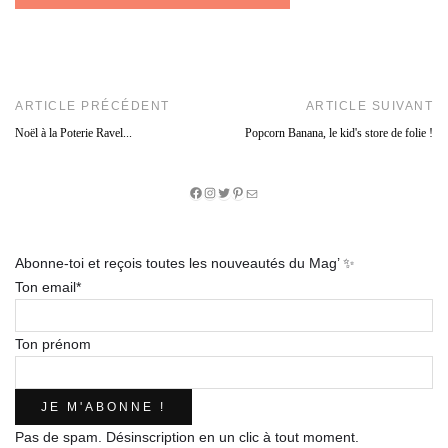
ARTICLE PRÉCÉDENT
ARTICLE SUIVANT
Noël à la Poterie Ravel...
Popcorn Banana, le kid's store de folie !
Facebook
Instagram
Twitter
Pinterest
E-
mail
Abonne-toi et reçois toutes les nouveautés du Mag’ ✨
Ton email*
Ton prénom
Pas de spam. Désinscription en un clic à tout moment.