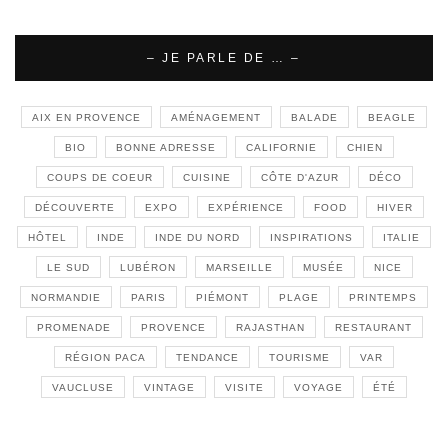
– JE PARLE DE … –
AIX EN PROVENCE
AMÉNAGEMENT
BALADE
BEAGLE
BIO
BONNE ADRESSE
CALIFORNIE
CHIEN
COUPS DE COEUR
CUISINE
CÔTE D'AZUR
DÉCO
DÉCOUVERTE
EXPO
EXPÉRIENCE
FOOD
HIVER
HÔTEL
INDE
INDE DU NORD
INSPIRATIONS
ITALIE
LE SUD
LUBÉRON
MARSEILLE
MUSÉE
NICE
NORMANDIE
PARIS
PIÉMONT
PLAGE
PRINTEMPS
PROMENADE
PROVENCE
RAJASTHAN
RESTAURANT
RÉGION PACA
TENDANCE
TOURISME
VAR
VAUCLUSE
VINTAGE
VISITE
VOYAGE
ÉTÉ