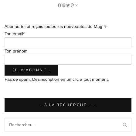
Facebook
Instagram
Twitter
Pinterest
E-
mail
Abonne-toi et reçois toutes les nouveautés du Mag’ ✨
Ton email*
Ton prénom
Pas de spam. Désinscription en un clic à tout moment.
– A LA RECHERCHE… –