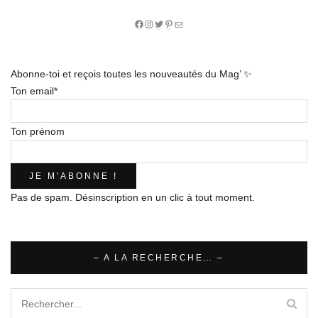
Facebook
Instagram
Twitter
Pinterest
E-
mail
Abonne-toi et reçois toutes les nouveautés du Mag’ ✨
Ton email*
Ton prénom
Pas de spam. Désinscription en un clic à tout moment.
– A LA RECHERCHE… –