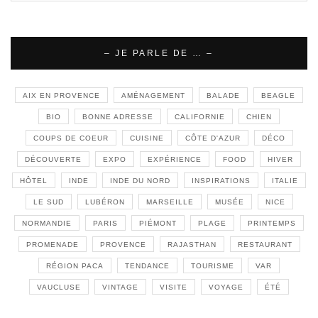
– JE PARLE DE … –
AIX EN PROVENCE
AMÉNAGEMENT
BALADE
BEAGLE
BIO
BONNE ADRESSE
CALIFORNIE
CHIEN
COUPS DE COEUR
CUISINE
CÔTE D'AZUR
DÉCO
DÉCOUVERTE
EXPO
EXPÉRIENCE
FOOD
HIVER
HÔTEL
INDE
INDE DU NORD
INSPIRATIONS
ITALIE
LE SUD
LUBÉRON
MARSEILLE
MUSÉE
NICE
NORMANDIE
PARIS
PIÉMONT
PLAGE
PRINTEMPS
PROMENADE
PROVENCE
RAJASTHAN
RESTAURANT
RÉGION PACA
TENDANCE
TOURISME
VAR
VAUCLUSE
VINTAGE
VISITE
VOYAGE
ÉTÉ