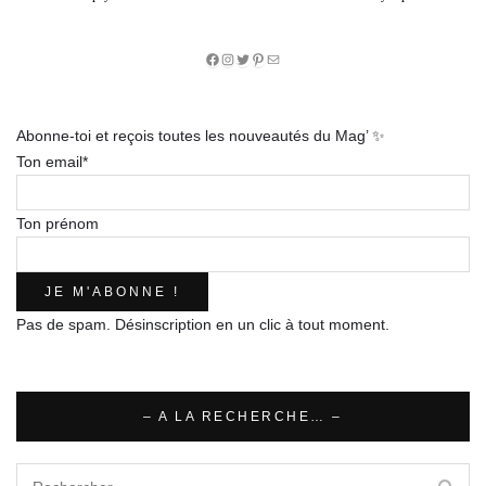
Facebook
Instagram
Twitter
Pinterest
E-
mail
Abonne-toi et reçois toutes les nouveautés du Mag’ ✨
Ton email*
Ton prénom
Pas de spam. Désinscription en un clic à tout moment.
– A LA RECHERCHE… –