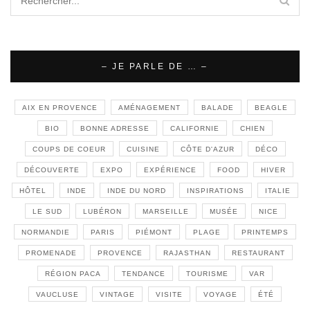
– JE PARLE DE … –
AIX EN PROVENCE
AMÉNAGEMENT
BALADE
BEAGLE
BIO
BONNE ADRESSE
CALIFORNIE
CHIEN
COUPS DE COEUR
CUISINE
CÔTE D'AZUR
DÉCO
DÉCOUVERTE
EXPO
EXPÉRIENCE
FOOD
HIVER
HÔTEL
INDE
INDE DU NORD
INSPIRATIONS
ITALIE
LE SUD
LUBÉRON
MARSEILLE
MUSÉE
NICE
NORMANDIE
PARIS
PIÉMONT
PLAGE
PRINTEMPS
PROMENADE
PROVENCE
RAJASTHAN
RESTAURANT
RÉGION PACA
TENDANCE
TOURISME
VAR
VAUCLUSE
VINTAGE
VISITE
VOYAGE
ÉTÉ