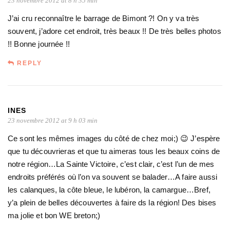
23 novembre 2012 at 8 h 35 min
J’ai cru reconnaître le barrage de Bimont ?! On y va très
souvent, j’adore cet endroit, très beaux !! De très belles photos
!! Bonne journée !!
REPLY
INES
23 novembre 2012 at 9 h 03 min
Ce sont les mêmes images du côté de chez moi;) 😉 J’espère
que tu découvrieras et que tu aimeras tous les beaux coins de
notre région…La Sainte Victoire, c’est clair, c’est l’un de mes
endroits préférés où l’on va souvent se balader…A faire aussi
les calanques, la côte bleue, le lubéron, la camargue…Bref,
y’a plein de belles découvertes à faire ds la région! Des bises
ma jolie et bon WE breton;)