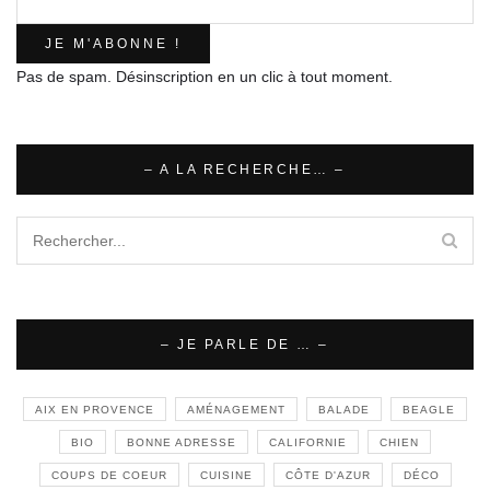
Pas de spam. Désinscription en un clic à tout moment.
– A LA RECHERCHE… –
– JE PARLE DE … –
AIX EN PROVENCE
AMÉNAGEMENT
BALADE
BEAGLE
BIO
BONNE ADRESSE
CALIFORNIE
CHIEN
COUPS DE COEUR
CUISINE
CÔTE D'AZUR
DÉCO