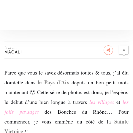
Écrit par
4
MAGALI
Parce que vous le savez désormais toutes & tous, j’ai élu
le Pays d’Aix
domicile dans
depuis un bon petit mois
maintenant 🙂
Cette série de photos est donc, je l’espère,
le début d’une bien longue à travers
les villages
et
les
jolis paysages
des Bouches du Rhône…
Pour
Sainte
commencer, je vous emmène du côté de la
Victoire
!!