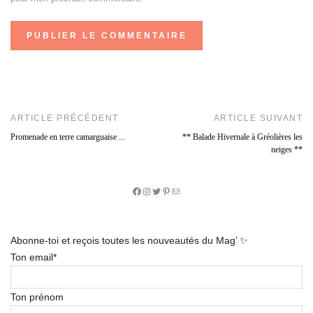
ARTICLE PRÉCÉDENT
ARTICLE SUIVANT
Promenade en terre camarguaise ...
** Balade Hivernale à Gréolières les
neiges **
Facebook
Instagram
Twitter
Pinterest
E-
mail
Abonne-toi et reçois toutes les nouveautés du Mag’ ✨
Ton email*
Ton prénom