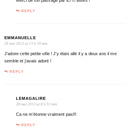
Merci de ton passage par ici !!! Bises !
REPLY
EMMANUELLE
26 mai 2013 at 13 h 39 min
J’adore cette petite ville ! J’y étais allé il y a deux ans il me
semble et j’avais adoré !
REPLY
LEMAGALIRE
28 mai 2013 at 8 h 53 min
Ca ne m’étonne vraiment pas!!!
REPLY