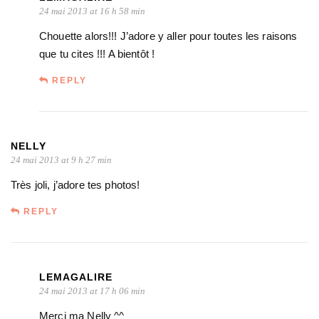
24 mai 2013 at 16 h 58 min
Chouette alors!!! J’adore y aller pour toutes les raisons
que tu cites !!! A bientôt !
REPLY
NELLY
24 mai 2013 at 9 h 27 min
Très joli, j’adore tes photos!
REPLY
LEMAGALIRE
24 mai 2013 at 17 h 06 min
Merci ma Nelly ^^