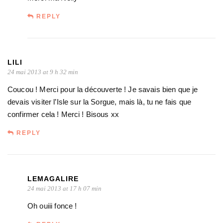
REPLY
LILI
24 mai 2013 at 9 h 32 min
Coucou ! Merci pour la découverte ! Je savais bien que je
devais visiter l’Isle sur la Sorgue, mais là, tu ne fais que
confirmer cela ! Merci ! Bisous xx
REPLY
LEMAGALIRE
24 mai 2013 at 17 h 07 min
Oh ouiii fonce !