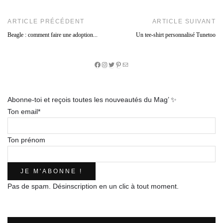
ARTICLE PRÉCÉDENT
ARTICLE SUIVANT
Beagle : comment faire une adoption...
Un tee-shirt personnalisé Tunetoo
Facebook
Instagram
Twitter
Pinterest
E-
mail
Abonne-toi et reçois toutes les nouveautés du Mag’ ✨
Ton email*
Ton prénom
Pas de spam. Désinscription en un clic à tout moment.