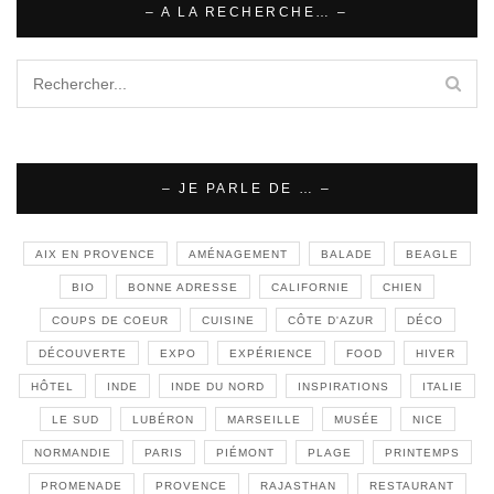
– A LA RECHERCHE… –
– JE PARLE DE … –
AIX EN PROVENCE
AMÉNAGEMENT
BALADE
BEAGLE
BIO
BONNE ADRESSE
CALIFORNIE
CHIEN
COUPS DE COEUR
CUISINE
CÔTE D'AZUR
DÉCO
DÉCOUVERTE
EXPO
EXPÉRIENCE
FOOD
HIVER
HÔTEL
INDE
INDE DU NORD
INSPIRATIONS
ITALIE
LE SUD
LUBÉRON
MARSEILLE
MUSÉE
NICE
NORMANDIE
PARIS
PIÉMONT
PLAGE
PRINTEMPS
PROMENADE
PROVENCE
RAJASTHAN
RESTAURANT