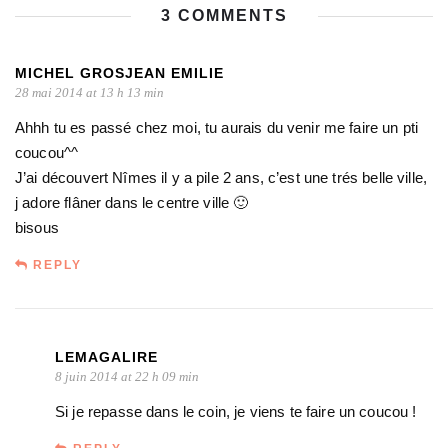
3 COMMENTS
MICHEL GROSJEAN EMILIE
28 mai 2014 at 13 h 13 min
Ahhh tu es passé chez moi, tu aurais du venir me faire un pti
coucou^^
J’ai découvert Nîmes il y a pile 2 ans, c’est une trés belle ville,
j adore flâner dans le centre ville 🙂
bisous
REPLY
LEMAGALIRE
8 juin 2014 at 22 h 09 min
Si je repasse dans le coin, je viens te faire un coucou !