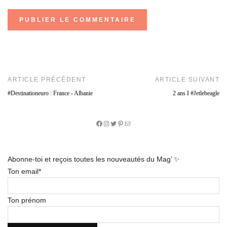
ARTICLE PRÉCÉDENT
ARTICLE SUIVANT
#Destinationeuro : France - Albanie
2 ans I #Jetlebeagle
Facebook
Instagram
Twitter
Pinterest
E-
mail
Abonne-toi et reçois toutes les nouveautés du Mag’ ✨
Ton email*
Ton prénom