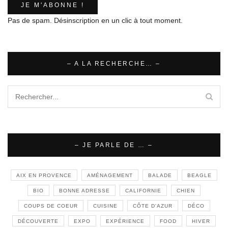
Pas de spam. Désinscription en un clic à tout moment.
– A LA RECHERCHE… –
– JE PARLE DE … –
AIX EN PROVENCE
AMÉNAGEMENT
BALADE
BEAGLE
BIO
BONNE ADRESSE
CALIFORNIE
CHIEN
COUPS DE COEUR
CUISINE
CÔTE D'AZUR
DÉCO
DÉCOUVERTE
EXPO
EXPÉRIENCE
FOOD
HIVER