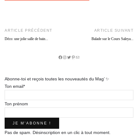
ARTICLE PRÉCÉDENT
ARTICLE SUIVANT
Déco: une jolie salle de bain...
Balade sur le Cours Saleya...
Facebook
Instagram
Twitter
Pinterest
E-
mail
Abonne-toi et reçois toutes les nouveautés du Mag’ ✨
Ton email*
Ton prénom
Pas de spam. Désinscription en un clic à tout moment.