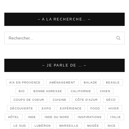
– A LA RECHERCHE… –
– JE PARLE DE … –
AIX EN PROVENCE
AMÉNAGEMENT
BALADE
BEAGLE
BIO
BONNE ADRESSE
CALIFORNIE
CHIEN
COUPS DE COEUR
CUISINE
CÔTE D'AZUR
DÉCO
DÉCOUVERTE
EXPO
EXPÉRIENCE
FOOD
HIVER
HÔTEL
INDE
INDE DU NORD
INSPIRATIONS
ITALIE
LE SUD
LUBÉRON
MARSEILLE
MUSÉE
NICE