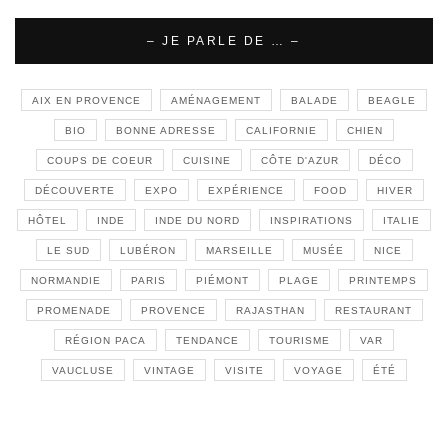
– JE PARLE DE … –
AIX EN PROVENCE
AMÉNAGEMENT
BALADE
BEAGLE
BIO
BONNE ADRESSE
CALIFORNIE
CHIEN
COUPS DE COEUR
CUISINE
CÔTE D'AZUR
DÉCO
DÉCOUVERTE
EXPO
EXPÉRIENCE
FOOD
HIVER
HÔTEL
INDE
INDE DU NORD
INSPIRATIONS
ITALIE
LE SUD
LUBÉRON
MARSEILLE
MUSÉE
NICE
NORMANDIE
PARIS
PIÉMONT
PLAGE
PRINTEMPS
PROMENADE
PROVENCE
RAJASTHAN
RESTAURANT
RÉGION PACA
TENDANCE
TOURISME
VAR
VAUCLUSE
VINTAGE
VISITE
VOYAGE
ÉTÉ