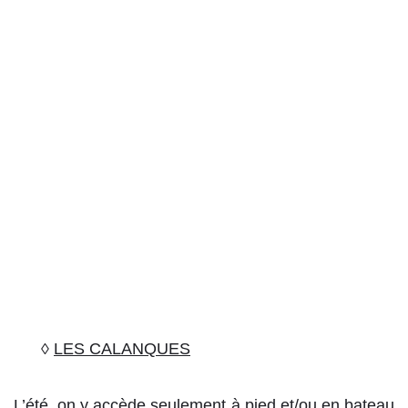
◊
LES CALANQUES
L’été, on y accède seulement à pied et/ou en bateau