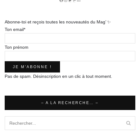
Facebook
Instagram
Twitter
Pinterest
E-
mail
Abonne-toi et reçois toutes les nouveautés du Mag’ ✨
Ton email*
Ton prénom
Pas de spam. Désinscription en un clic à tout moment.
– A LA RECHERCHE… –