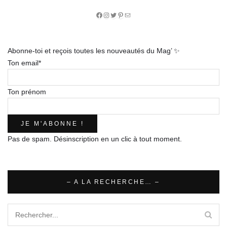
Facebook
Instagram
Twitter
Pinterest
E-
mail
Abonne-toi et reçois toutes les nouveautés du Mag’ ✨
Ton email*
Ton prénom
Pas de spam. Désinscription en un clic à tout moment.
– A LA RECHERCHE… –