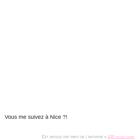
Vous me suivez à Nice ?!
Cet article fait parti de l’initiative «
100 villes dans