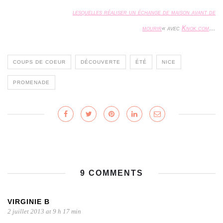
lesquelles réaliser un échange de maison avant de
mourir
« avec
Knok.com
…
COUPS DE COEUR
DÉCOUVERTE
ÉTÉ
NICE
PROMENADE
9 COMMENTS
VIRGINIE B
2 juillet 2013 at 9 h 17 min