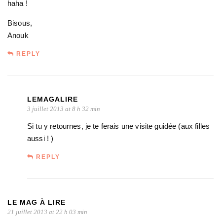
haha !
Bisous,
Anouk
REPLY
LEMAGALIRE
3 juillet 2013 at 8 h 32 min
Si tu y retournes, je te ferais une visite guidée (aux filles
aussi ! )
REPLY
LE MAG À LIRE
21 juillet 2013 at 22 h 03 min