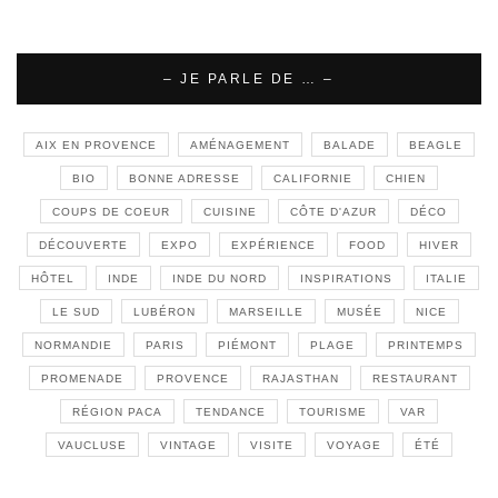
– JE PARLE DE … –
AIX EN PROVENCE
AMÉNAGEMENT
BALADE
BEAGLE
BIO
BONNE ADRESSE
CALIFORNIE
CHIEN
COUPS DE COEUR
CUISINE
CÔTE D'AZUR
DÉCO
DÉCOUVERTE
EXPO
EXPÉRIENCE
FOOD
HIVER
HÔTEL
INDE
INDE DU NORD
INSPIRATIONS
ITALIE
LE SUD
LUBÉRON
MARSEILLE
MUSÉE
NICE
NORMANDIE
PARIS
PIÉMONT
PLAGE
PRINTEMPS
PROMENADE
PROVENCE
RAJASTHAN
RESTAURANT
RÉGION PACA
TENDANCE
TOURISME
VAR
VAUCLUSE
VINTAGE
VISITE
VOYAGE
ÉTÉ