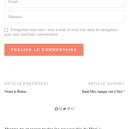
Enregistrer mon nom, mon e-mail et mon site dans le navigateur
pour mon prochain commentaire.
ARTICLE PRÉCÉDENT
ARTICLE SUIVANT
Visiter le Belem...
Banh Mei, manger viet à Nice !
Facebook
Instagram
Twitter
Pinterest
E-
mail
Abonne-toi et reçois toutes les nouveautés du Mag’ ✨