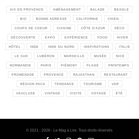
AIX EN PROVENCE
AMÉNAGEMENT
BALADE
BEAGLE
BIO
BONNE ADRESSE
CALIFORNIE
CHIEN
COUPS DE COEUR
CUISINE
CÔTE D'AZUR
DÉCO
DÉCOUVERTE
EXPO
EXPÉRIENCE
FOOD
HIVER
HÔTEL
INDE
INDE DU NORD
INSPIRATIONS
ITALIE
LE SUD
LUBÉRON
MARSEILLE
MUSÉE
NICE
NORMANDIE
PARIS
PIÉMONT
PLAGE
PRINTEMPS
PROMENADE
PROVENCE
RAJASTHAN
RESTAURANT
RÉGION PACA
TENDANCE
TOURISME
VAR
VAUCLUSE
VINTAGE
VISITE
VOYAGE
ÉTÉ
© 2021 - 2026 - Le Mag à Lire. Tous droits réservés.