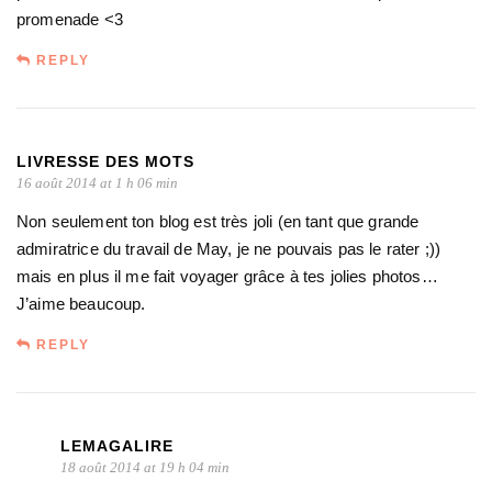
promenade <3
REPLY
LIVRESSE DES MOTS
16 août 2014 at 1 h 06 min
Non seulement ton blog est très joli (en tant que grande
admiratrice du travail de May, je ne pouvais pas le rater ;))
mais en plus il me fait voyager grâce à tes jolies photos…
J’aime beaucoup.
REPLY
LEMAGALIRE
18 août 2014 at 19 h 04 min