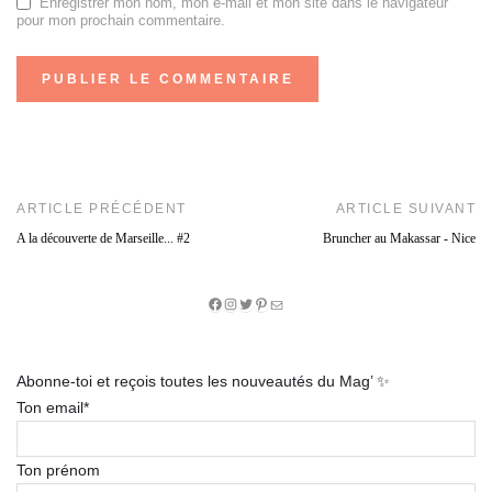
Enregistrer mon nom, mon e-mail et mon site dans le navigateur
pour mon prochain commentaire.
ARTICLE PRÉCÉDENT
ARTICLE SUIVANT
A la découverte de Marseille... #2
Bruncher au Makassar - Nice
Facebook
Instagram
Twitter
Pinterest
E-
mail
Abonne-toi et reçois toutes les nouveautés du Mag’ ✨
Ton email*
Ton prénom