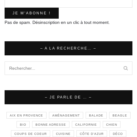
Pas de spam. Désinscription en un clic à tout moment.
– A LA RECHERCHE… –
– JE PARLE DE … –
AIX EN PROVENCE
AMÉNAGEMENT
BALADE
BEAGLE
BIO
BONNE ADRESSE
CALIFORNIE
CHIEN
COUPS DE COEUR
CUISINE
CÔTE D'AZUR
DÉCO