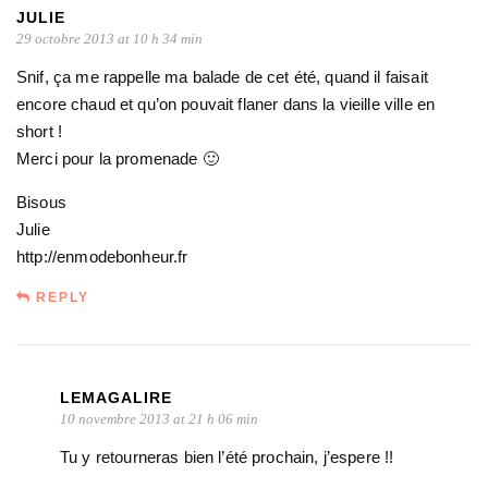
JULIE
29 octobre 2013 at 10 h 34 min
Snif, ça me rappelle ma balade de cet été, quand il faisait
encore chaud et qu’on pouvait flaner dans la vieille ville en
short !
Merci pour la promenade 🙂
Bisous
Julie
http://enmodebonheur.fr
REPLY
LEMAGALIRE
10 novembre 2013 at 21 h 06 min
Tu y retourneras bien l’été prochain, j’espere !!