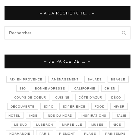
– A LA RECHERCHE… –
– JE PARLE DE … –
AIX EN PROVENCE
AMÉNAGEMENT
BALADE
BEAGLE
BIO
BONNE ADRESSE
CALIFORNIE
CHIEN
COUPS DE COEUR
CUISINE
CÔTE D'AZUR
DÉCO
DÉCOUVERTE
EXPO
EXPÉRIENCE
FOOD
HIVER
HÔTEL
INDE
INDE DU NORD
INSPIRATIONS
ITALIE
LE SUD
LUBÉRON
MARSEILLE
MUSÉE
NICE
NORMANDIE
PARIS
PIÉMONT
PLAGE
PRINTEMPS