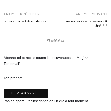
ARTICLE PRÉCÉDENT
ARTICLE SUIVANT
Le Brunch du Fantastique, Marseille
Weekend au Vallon de Valrugues &
Spa*****
Facebook
Instagram
Twitter
Pinterest
E-
mail
Abonne-toi et reçois toutes les nouveautés du Mag’ ✨
Ton email*
Ton prénom
Pas de spam. Désinscription en un clic à tout moment.