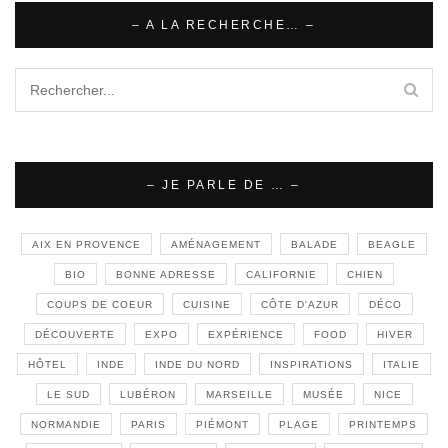
– A LA RECHERCHE… –
– JE PARLE DE … –
AIX EN PROVENCE
AMÉNAGEMENT
BALADE
BEAGLE
BIO
BONNE ADRESSE
CALIFORNIE
CHIEN
COUPS DE COEUR
CUISINE
CÔTE D'AZUR
DÉCO
DÉCOUVERTE
EXPO
EXPÉRIENCE
FOOD
HIVER
HÔTEL
INDE
INDE DU NORD
INSPIRATIONS
ITALIE
LE SUD
LUBÉRON
MARSEILLE
MUSÉE
NICE
NORMANDIE
PARIS
PIÉMONT
PLAGE
PRINTEMPS