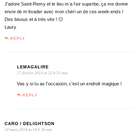
J’adore Saint-Remy et le lieu m’a l’air superbe, ça me donne
envie de m’évader avec mon chéri un de ces week-ends !
Des bisous et à très vite ! 🙂
Laury
REPLY
LEMAGALIRE
27 février 2014 at 21 h 51 min
Vas y si tu as l’occasion, c’est un endroit magique !
REPLY
CARO / DELIGHTSON
10 mars 2014 at 10 h 26 min