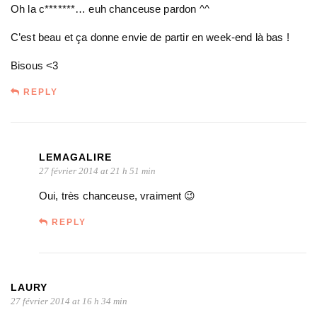
Oh la c*******… euh chanceuse pardon ^^
C’est beau et ça donne envie de partir en week-end là bas !
Bisous <3
REPLY
LEMAGALIRE
27 février 2014 at 21 h 51 min
Oui, très chanceuse, vraiment 😉
REPLY
LAURY
27 février 2014 at 16 h 34 min