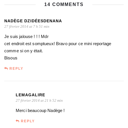
14 COMMENTS
NADÈGE DZIDÉESDENANA
27 février 2014 at 7 h 51 min
Je suis jalouse ! ! ! Mdr
cet endroit est somptueux! Bravo pour ce mini reportage
comme si on y était.
Bisous
REPLY
LEMAGALIRE
27 février 2014 at 21 h 52 min
Merci beaucoup Nadège !
REPLY