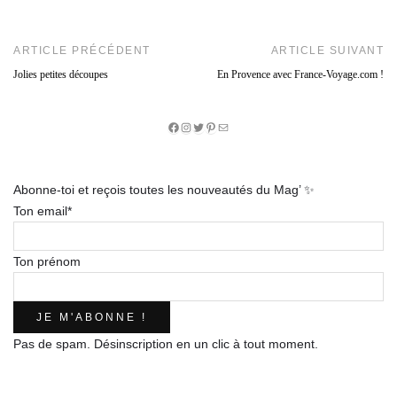
ARTICLE PRÉCÉDENT
ARTICLE SUIVANT
Jolies petites découpes
En Provence avec France-Voyage.com !
Facebook
Instagram
Twitter
Pinterest
E-
mail
Abonne-toi et reçois toutes les nouveautés du Mag’ ✨
Ton email*
Ton prénom
Pas de spam. Désinscription en un clic à tout moment.