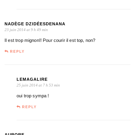
NADÈGE DZIDÉESDENANA
23 juin 2014 at 9 h 49 min
Il est trop mignon!! Pour courir il est top, non?
REPLY
LEMAGALIRE
25 juin 2014 at 7 h 53 min
oui trop sympa !
REPLY
AURORE