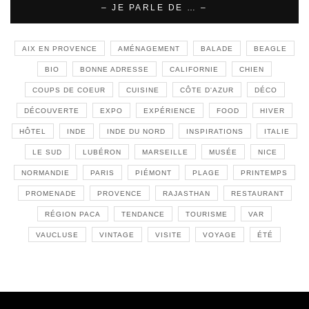
– JE PARLE DE … –
AIX EN PROVENCE
AMÉNAGEMENT
BALADE
BEAGLE
BIO
BONNE ADRESSE
CALIFORNIE
CHIEN
COUPS DE COEUR
CUISINE
CÔTE D'AZUR
DÉCO
DÉCOUVERTE
EXPO
EXPÉRIENCE
FOOD
HIVER
HÔTEL
INDE
INDE DU NORD
INSPIRATIONS
ITALIE
LE SUD
LUBÉRON
MARSEILLE
MUSÉE
NICE
NORMANDIE
PARIS
PIÉMONT
PLAGE
PRINTEMPS
PROMENADE
PROVENCE
RAJASTHAN
RESTAURANT
RÉGION PACA
TENDANCE
TOURISME
VAR
VAUCLUSE
VINTAGE
VISITE
VOYAGE
ÉTÉ