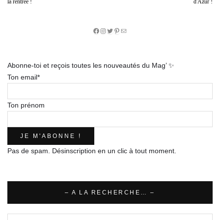
la rentrée !
d'Azur !
Facebook
Instagram
Twitter
Pinterest
E-
mail
Abonne-toi et reçois toutes les nouveautés du Mag’ ✨
Ton email*
Ton prénom
Pas de spam. Désinscription en un clic à tout moment.
– A LA RECHERCHE… –