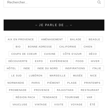
– JE PARLE DE … –
AIX EN PROVENCE
AMÉNAGEMENT
BALADE
BEAGLE
BIO
BONNE ADRESSE
CALIFORNIE
CHIEN
COUPS DE COEUR
CUISINE
CÔTE D'AZUR
DÉCO
DÉCOUVERTE
EXPO
EXPÉRIENCE
FOOD
HIVER
HÔTEL
INDE
INDE DU NORD
INSPIRATIONS
ITALIE
LE SUD
LUBÉRON
MARSEILLE
MUSÉE
NICE
NORMANDIE
PARIS
PIÉMONT
PLAGE
PRINTEMPS
PROMENADE
PROVENCE
RAJASTHAN
RESTAURANT
RÉGION PACA
TENDANCE
TOURISME
VAR
VAUCLUSE
VINTAGE
VISITE
VOYAGE
ÉTÉ