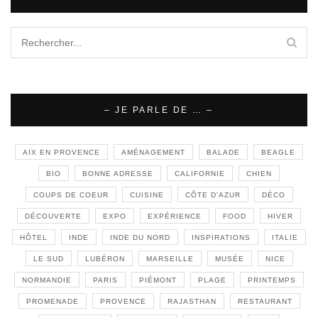
– JE PARLE DE … –
AIX EN PROVENCE
AMÉNAGEMENT
BALADE
BEAGLE
BIO
BONNE ADRESSE
CALIFORNIE
CHIEN
COUPS DE COEUR
CUISINE
CÔTE D'AZUR
DÉCO
DÉCOUVERTE
EXPO
EXPÉRIENCE
FOOD
HIVER
HÔTEL
INDE
INDE DU NORD
INSPIRATIONS
ITALIE
LE SUD
LUBÉRON
MARSEILLE
MUSÉE
NICE
NORMANDIE
PARIS
PIÉMONT
PLAGE
PRINTEMPS
PROMENADE
PROVENCE
RAJASTHAN
RESTAURANT