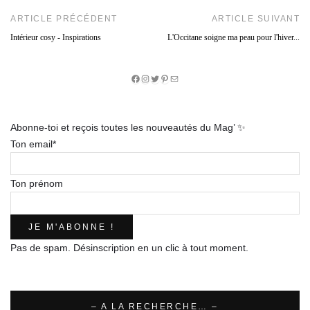
ARTICLE PRÉCÉDENT
ARTICLE SUIVANT
Intérieur cosy - Inspirations
L'Occitane soigne ma peau pour l'hiver...
Facebook
Instagram
Twitter
Pinterest
E-
mail
Abonne-toi et reçois toutes les nouveautés du Mag’ ✨
Ton email*
Ton prénom
Pas de spam. Désinscription en un clic à tout moment.
– A LA RECHERCHE… –