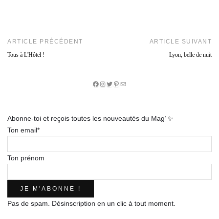
ARTICLE PRÉCÉDENT
ARTICLE SUIVANT
Tous à L'Hôtel !
Lyon, belle de nuit
Facebook
Instagram
Twitter
Pinterest
E-
mail
Abonne-toi et reçois toutes les nouveautés du Mag’ ✨
Ton email*
Ton prénom
Pas de spam. Désinscription en un clic à tout moment.