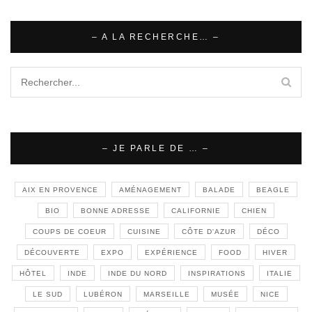
– A LA RECHERCHE… –
– JE PARLE DE … –
AIX EN PROVENCE
AMÉNAGEMENT
BALADE
BEAGLE
BIO
BONNE ADRESSE
CALIFORNIE
CHIEN
COUPS DE COEUR
CUISINE
CÔTE D'AZUR
DÉCO
DÉCOUVERTE
EXPO
EXPÉRIENCE
FOOD
HIVER
HÔTEL
INDE
INDE DU NORD
INSPIRATIONS
ITALIE
LE SUD
LUBÉRON
MARSEILLE
MUSÉE
NICE