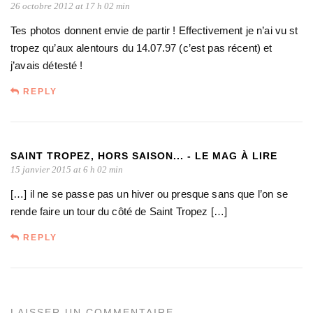
26 octobre 2012 at 17 h 02 min
Tes photos donnent envie de partir ! Effectivement je n’ai vu st
tropez qu’aux alentours du 14.07.97 (c’est pas récent) et
j’avais détesté !
REPLY
SAINT TROPEZ, HORS SAISON... - LE MAG À LIRE
15 janvier 2015 at 6 h 02 min
[…] il ne se passe pas un hiver ou presque sans que l’on se
rende faire un tour du côté de Saint Tropez […]
REPLY
LAISSER UN COMMENTAIRE