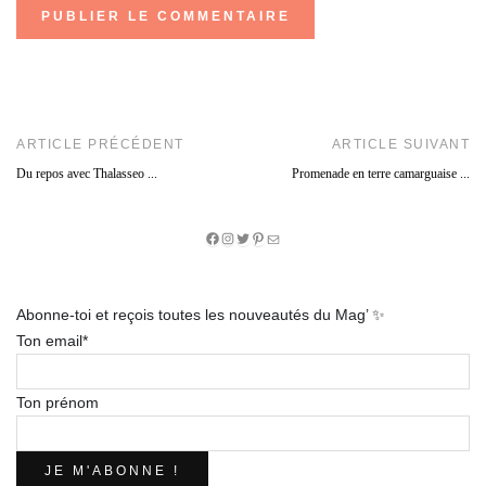
ARTICLE PRÉCÉDENT
ARTICLE SUIVANT
Du repos avec Thalasseo ...
Promenade en terre camarguaise ...
Facebook
Instagram
Twitter
Pinterest
E-
mail
Abonne-toi et reçois toutes les nouveautés du Mag’ ✨
Ton email*
Ton prénom