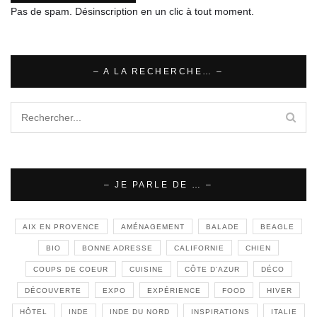
Pas de spam. Désinscription en un clic à tout moment.
– A LA RECHERCHE… –
– JE PARLE DE … –
AIX EN PROVENCE
AMÉNAGEMENT
BALADE
BEAGLE
BIO
BONNE ADRESSE
CALIFORNIE
CHIEN
COUPS DE COEUR
CUISINE
CÔTE D'AZUR
DÉCO
DÉCOUVERTE
EXPO
EXPÉRIENCE
FOOD
HIVER
HÔTEL
INDE
INDE DU NORD
INSPIRATIONS
ITALIE