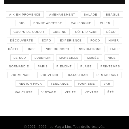
AIX EN PROVENCE
AMÉNAGEMENT
BALADE
BEAGLE
BIO
BONNE ADRESSE
CALIFORNIE
CHIEN
COUPS DE COEUR
CUISINE
CÔTE D'AZUR
DÉCO
DÉCOUVERTE
EXPO
EXPÉRIENCE
FOOD
HIVER
HÔTEL
INDE
INDE DU NORD
INSPIRATIONS
ITALIE
LE SUD
LUBÉRON
MARSEILLE
MUSÉE
NICE
NORMANDIE
PARIS
PIÉMONT
PLAGE
PRINTEMPS
PROMENADE
PROVENCE
RAJASTHAN
RESTAURANT
RÉGION PACA
TENDANCE
TOURISME
VAR
VAUCLUSE
VINTAGE
VISITE
VOYAGE
ÉTÉ
© 2021 - 2026 - Le Mag à Lire. Tous droits réservés.