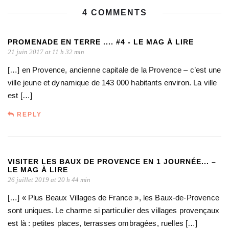
4 COMMENTS
PROMENADE EN TERRE .... #4 - LE MAG À LIRE
21 juin 2017 at 11 h 32 min
[…] en Provence, ancienne capitale de la Provence – c’est une
ville jeune et dynamique de 143 000 habitants environ. La ville
est […]
REPLY
VISITER LES BAUX DE PROVENCE EN 1 JOURNÉE... –
LE MAG À LIRE
26 juillet 2019 at 20 h 44 min
[…] « Plus Beaux Villages de France », les Baux-de-Provence
sont uniques. Le charme si particulier des villages provençaux
est là : petites places, terrasses ombragées, ruelles […]