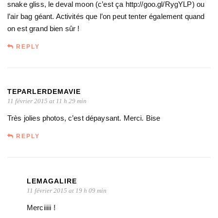
snake gliss, le deval moon (c’est ça http://goo.gl/RygYLP) ou
l’air bag géant. Activités que l’on peut tenter également quand
on est grand bien sûr !
REPLY
TEPARLERDEMAVIE
11 février 2015 at 11 h 29 min
Très jolies photos, c’est dépaysant. Merci. Bise
REPLY
LEMAGALIRE
11 février 2015 at 19 h 09 min
Merciiiii !