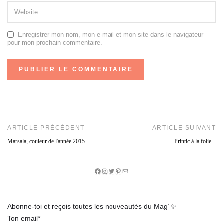
Enregistrer mon nom, mon e-mail et mon site dans le navigateur
pour mon prochain commentaire.
ARTICLE PRÉCÉDENT
ARTICLE SUIVANT
Marsala, couleur de l'année 2015
Printic à la folie...
Facebook
Instagram
Twitter
Pinterest
E-
mail
Abonne-toi et reçois toutes les nouveautés du Mag’ ✨
Ton email*