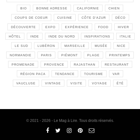
BIO
BONNE ADRESSE
CALIFORNIE
CHIEN
COUPS DE COEUR
CUISINE
CÔTE D'AZUR
DÉCO
DÉCOUVERTE
EXPO
EXPÉRIENCE
FOOD
HIVER
HÔTEL
INDE
INDE DU NORD
INSPIRATIONS
ITALIE
LE SUD
LUBÉRON
MARSEILLE
MUSÉE
NICE
NORMANDIE
PARIS
PIÉMONT
PLAGE
PRINTEMPS
PROMENADE
PROVENCE
RAJASTHAN
RESTAURANT
RÉGION PACA
TENDANCE
TOURISME
VAR
VAUCLUSE
VINTAGE
VISITE
VOYAGE
ÉTÉ
© 2021 - 2026 - Le Mag à Lire. Tous droits réservés.