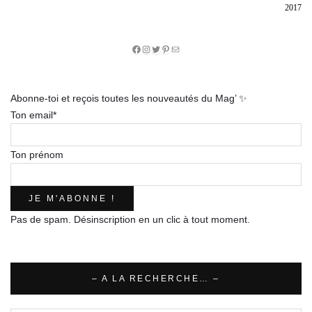
2017
Facebook
Instagram
Twitter
Pinterest
E-
mail
Abonne-toi et reçois toutes les nouveautés du Mag’ ✨
Ton email*
Ton prénom
Pas de spam. Désinscription en un clic à tout moment.
– A LA RECHERCHE… –