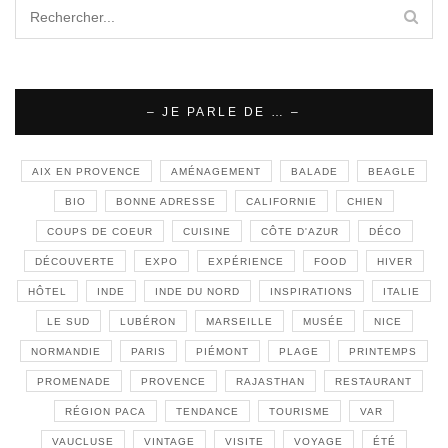
– JE PARLE DE … –
AIX EN PROVENCE
AMÉNAGEMENT
BALADE
BEAGLE
BIO
BONNE ADRESSE
CALIFORNIE
CHIEN
COUPS DE COEUR
CUISINE
CÔTE D'AZUR
DÉCO
DÉCOUVERTE
EXPO
EXPÉRIENCE
FOOD
HIVER
HÔTEL
INDE
INDE DU NORD
INSPIRATIONS
ITALIE
LE SUD
LUBÉRON
MARSEILLE
MUSÉE
NICE
NORMANDIE
PARIS
PIÉMONT
PLAGE
PRINTEMPS
PROMENADE
PROVENCE
RAJASTHAN
RESTAURANT
RÉGION PACA
TENDANCE
TOURISME
VAR
VAUCLUSE
VINTAGE
VISITE
VOYAGE
ÉTÉ