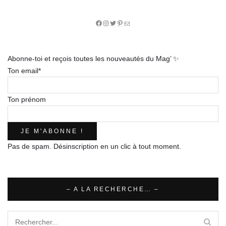
Facebook
Instagram
Twitter
Pinterest
E-
mail
Abonne-toi et reçois toutes les nouveautés du Mag’ ✨
Ton email*
Ton prénom
Pas de spam. Désinscription en un clic à tout moment.
– A LA RECHERCHE… –