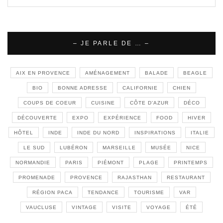
– JE PARLE DE … –
AIX EN PROVENCE
AMÉNAGEMENT
BALADE
BEAGLE
BIO
BONNE ADRESSE
CALIFORNIE
CHIEN
COUPS DE COEUR
CUISINE
CÔTE D'AZUR
DÉCO
DÉCOUVERTE
EXPO
EXPÉRIENCE
FOOD
HIVER
HÔTEL
INDE
INDE DU NORD
INSPIRATIONS
ITALIE
LE SUD
LUBÉRON
MARSEILLE
MUSÉE
NICE
NORMANDIE
PARIS
PIÉMONT
PLAGE
PRINTEMPS
PROMENADE
PROVENCE
RAJASTHAN
RESTAURANT
RÉGION PACA
TENDANCE
TOURISME
VAR
VAUCLUSE
VINTAGE
VISITE
VOYAGE
ÉTÉ