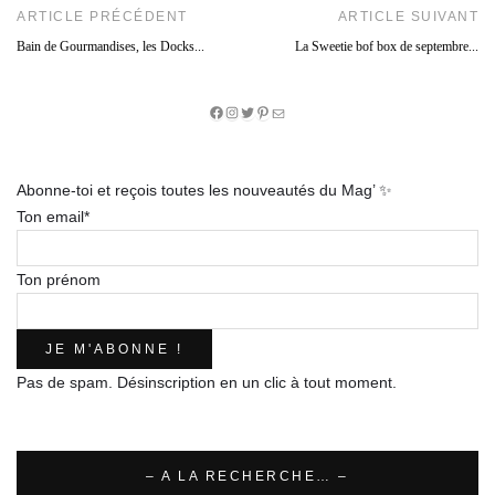
ARTICLE PRÉCÉDENT
ARTICLE SUIVANT
Bain de Gourmandises, les Docks...
La Sweetie bof box de septembre...
Facebook
Instagram
Twitter
Pinterest
E-
mail
Abonne-toi et reçois toutes les nouveautés du Mag’ ✨
Ton email*
Ton prénom
Pas de spam. Désinscription en un clic à tout moment.
– A LA RECHERCHE… –