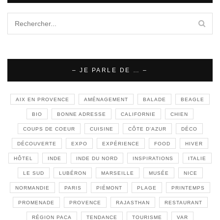
– JE PARLE DE … –
AIX EN PROVENCE
AMÉNAGEMENT
BALADE
BEAGLE
BIO
BONNE ADRESSE
CALIFORNIE
CHIEN
COUPS DE COEUR
CUISINE
CÔTE D'AZUR
DÉCO
DÉCOUVERTE
EXPO
EXPÉRIENCE
FOOD
HIVER
HÔTEL
INDE
INDE DU NORD
INSPIRATIONS
ITALIE
LE SUD
LUBÉRON
MARSEILLE
MUSÉE
NICE
NORMANDIE
PARIS
PIÉMONT
PLAGE
PRINTEMPS
PROMENADE
PROVENCE
RAJASTHAN
RESTAURANT
RÉGION PACA
TENDANCE
TOURISME
VAR