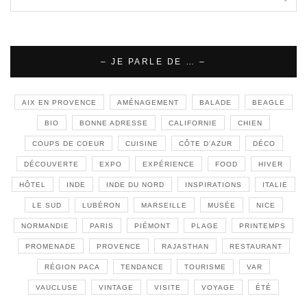
– JE PARLE DE … –
AIX EN PROVENCE
AMÉNAGEMENT
BALADE
BEAGLE
BIO
BONNE ADRESSE
CALIFORNIE
CHIEN
COUPS DE COEUR
CUISINE
CÔTE D'AZUR
DÉCO
DÉCOUVERTE
EXPO
EXPÉRIENCE
FOOD
HIVER
HÔTEL
INDE
INDE DU NORD
INSPIRATIONS
ITALIE
LE SUD
LUBÉRON
MARSEILLE
MUSÉE
NICE
NORMANDIE
PARIS
PIÉMONT
PLAGE
PRINTEMPS
PROMENADE
PROVENCE
RAJASTHAN
RESTAURANT
RÉGION PACA
TENDANCE
TOURISME
VAR
VAUCLUSE
VINTAGE
VISITE
VOYAGE
ÉTÉ