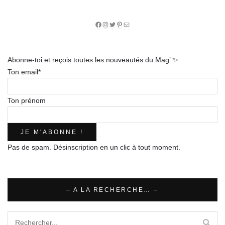
Facebook
Instagram
Twitter
Pinterest
E-
mail
Abonne-toi et reçois toutes les nouveautés du Mag’ ✨
Ton email*
Ton prénom
Pas de spam. Désinscription en un clic à tout moment.
– A LA RECHERCHE… –