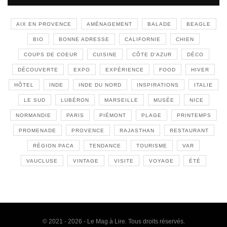
AIX EN PROVENCE
AMÉNAGEMENT
BALADE
BEAGLE
BIO
BONNE ADRESSE
CALIFORNIE
CHIEN
COUPS DE COEUR
CUISINE
CÔTE D'AZUR
DÉCO
DÉCOUVERTE
EXPO
EXPÉRIENCE
FOOD
HIVER
HÔTEL
INDE
INDE DU NORD
INSPIRATIONS
ITALIE
LE SUD
LUBÉRON
MARSEILLE
MUSÉE
NICE
NORMANDIE
PARIS
PIÉMONT
PLAGE
PRINTEMPS
PROMENADE
PROVENCE
RAJASTHAN
RESTAURANT
RÉGION PACA
TENDANCE
TOURISME
VAR
VAUCLUSE
VINTAGE
VISITE
VOYAGE
ÉTÉ
© 2021 - 2026 - Le Mag à Lire. Tous droits réservés.