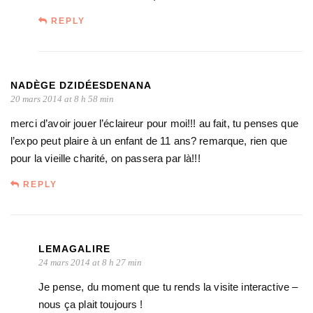
REPLY
NADÈGE DZIDÉESDENANA
20 mars 2014 at 8 h 58 min
merci d’avoir jouer l’éclaireur pour moi!!! au fait, tu penses que
l’expo peut plaire à un enfant de 11 ans? remarque, rien que
pour la vieille charité, on passera par là!!!
REPLY
LEMAGALIRE
24 mars 2014 at 8 h 27 min
Je pense, du moment que tu rends la visite interactive –
nous ça plait toujours !