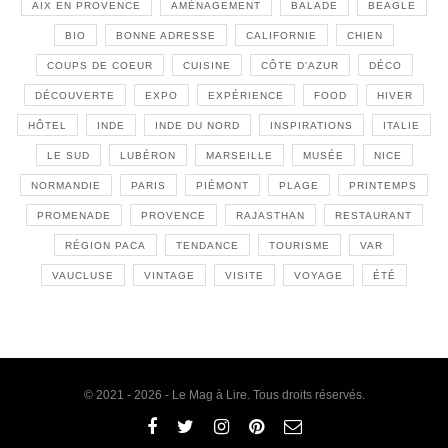
AIX EN PROVENCE
AMÉNAGEMENT
BALADE
BEAGLE
BIO
BONNE ADRESSE
CALIFORNIE
CHIEN
COUPS DE COEUR
CUISINE
CÔTE D'AZUR
DÉCO
DÉCOUVERTE
EXPO
EXPÉRIENCE
FOOD
HIVER
HÔTEL
INDE
INDE DU NORD
INSPIRATIONS
ITALIE
LE SUD
LUBÉRON
MARSEILLE
MUSÉE
NICE
NORMANDIE
PARIS
PIÉMONT
PLAGE
PRINTEMPS
PROMENADE
PROVENCE
RAJASTHAN
RESTAURANT
RÉGION PACA
TENDANCE
TOURISME
VAR
VAUCLUSE
VINTAGE
VISITE
VOYAGE
ÉTÉ
© 2021 - 2026 - Le Mag à Lire. Tous droits réservés.