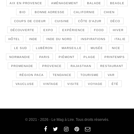
AIX EN PROVENCE
AMÉNAGEMENT
BALADE
BEAGLE
BIO
BONNE ADRESSE
CALIFORNIE
CHIEN
COUPS DE COEUR
CUISINE
CÔTE D'AZUR
DÉCO
DÉCOUVERTE
EXPO
EXPÉRIENCE
FOOD
HIVER
HÔTEL
INDE
INDE DU NORD
INSPIRATIONS
ITALIE
LE SUD
LUBÉRON
MARSEILLE
MUSÉE
NICE
NORMANDIE
PARIS
PIÉMONT
PLAGE
PRINTEMPS
PROMENADE
PROVENCE
RAJASTHAN
RESTAURANT
RÉGION PACA
TENDANCE
TOURISME
VAR
VAUCLUSE
VINTAGE
VISITE
VOYAGE
ÉTÉ
© 2021 - 2026 - Le Mag à Lire. Tous droits réservés.