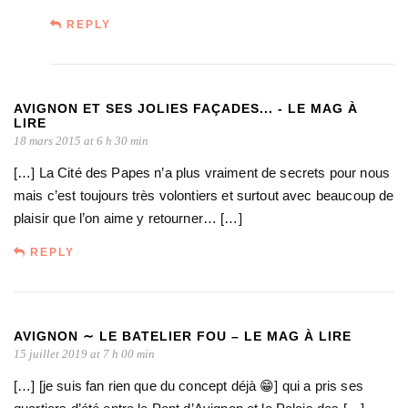
REPLY
AVIGNON ET SES JOLIES FAÇADES... - LE MAG À
LIRE
18 mars 2015 at 6 h 30 min
[…] La Cité des Papes n’a plus vraiment de secrets pour nous
mais c’est toujours très volontiers et surtout avec beaucoup de
plaisir que l’on aime y retourner… […]
REPLY
AVIGNON ∼ LE BATELIER FOU – LE MAG À LIRE
15 juillet 2019 at 7 h 00 min
[…] [je suis fan rien que du concept déjà 😁] qui a pris ses