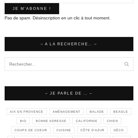
Pas de spam. Désinscription en un clic à tout moment.
– A LA RECHERCHE… –
– JE PARLE DE … –
AIX EN PROVENCE
AMÉNAGEMENT
BALADE
BEAGLE
BIO
BONNE ADRESSE
CALIFORNIE
CHIEN
COUPS DE COEUR
CUISINE
CÔTE D'AZUR
DÉCO