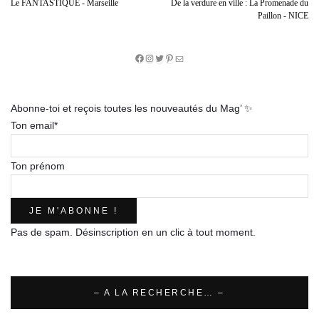
Le FANTASTIQUE - Marseille
De la verdure en ville : La Promenade du
Paillon - NICE
Facebook
Instagram
Twitter
Pinterest
E-
mail
Abonne-toi et reçois toutes les nouveautés du Mag’ ✨
Ton email*
Ton prénom
Pas de spam. Désinscription en un clic à tout moment.
– A LA RECHERCHE… –