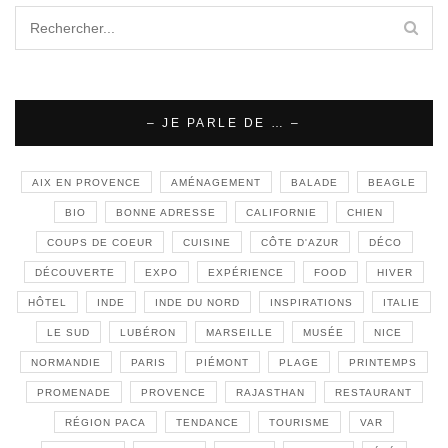
– JE PARLE DE … –
AIX EN PROVENCE
AMÉNAGEMENT
BALADE
BEAGLE
BIO
BONNE ADRESSE
CALIFORNIE
CHIEN
COUPS DE COEUR
CUISINE
CÔTE D'AZUR
DÉCO
DÉCOUVERTE
EXPO
EXPÉRIENCE
FOOD
HIVER
HÔTEL
INDE
INDE DU NORD
INSPIRATIONS
ITALIE
LE SUD
LUBÉRON
MARSEILLE
MUSÉE
NICE
NORMANDIE
PARIS
PIÉMONT
PLAGE
PRINTEMPS
PROMENADE
PROVENCE
RAJASTHAN
RESTAURANT
RÉGION PACA
TENDANCE
TOURISME
VAR